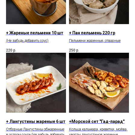
+ Жареные пельмени 10 шт
+ Пан пельмень 220 гр
(Не забудь добавить соус)
Пельмени жаренные, отварные
220
р.
250
р.
+ Лангустины жареные 6 шт
+Морской сет "Гад-парад"
Отборные Лангустины обжаренные
Кольца кальмара, креветки, мойва,
в остром соусе (Не забудь добавить
хвосты лангустинов жареные,