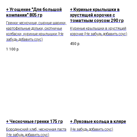
+ Угощение "Для большой
+ Куриные крылышки в
компании" 805 гр
хрустящей корочке с
томатным соусом 290 гр
Гренки чесночные, сырные шарики,
картофельные дольки, охотничьи
Куриные крылышки в хрустящей
колбаски, куриные крылышки (Не
корочке (Не забудь добавить соус)
забудь добавить соус)
450
р.
1 100
р.
+ Чесночные гренки 175 гр
+ Луковые кольца в кляре
Бородинский хлеб, чесночная паста
(Не забудь добавить соус)
(Не забудь добавить соус)