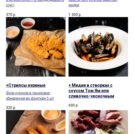
соус)
мидии
370
р.
1 300
р.
+Стрипсы куриные
+ Мидии в створках с
соусом Том Ям или
Филе куриное в панировке,
сливочно-чесночным
обжаренное во фритюре 5 шт
600
р.
320
р.