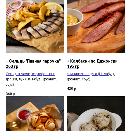
+ Сельдь "Пивная парочка"
+ Колбаски по Дижонски
260 гр
195 гр
Сельдь в масле, картофельные
свинина/говядина (Не забудь
дольки, лук (Не забудь добавить
добавить соус)
соус)
420
р.
360
р.