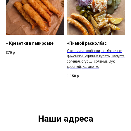
+ Креветки в панировке
+Пивной расколбас
Охотничьи колбаски, колбаски по-
370
р.
дижонски, куриные купаты, капуста
соленая, огурцы соленые, лук
красный, халапеньо
1 150
р.
Наши адреса